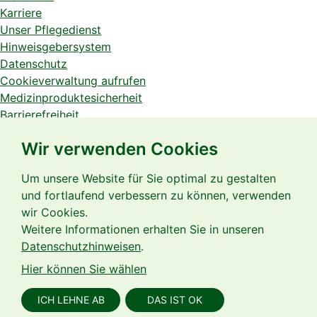
Karriere
Unser Pflegedienst
Hinweisgebersystem
Datenschutz
Cookieverwaltung aufrufen
Medizinproduktesicherheit
Barrierefreiheit
Social Media Datenschutz
Wir verwenden Cookies
Mitarbeiterzugang
Um unsere Website für Sie optimal zu gestalten
und fortlaufend verbessern zu können, verwenden
wir Cookies.
Weitere Informationen erhalten Sie in unseren
Seit fast 20 Jahren sichern wir für unsere Patienten eine
Datenschutzhinweisen
.
qualitativ hochwertige Versorgung in der außerklinischen
Hier können Sie wählen
Intensivpflege und Beatmung.
ICH LEHNE AB
DAS IST OK