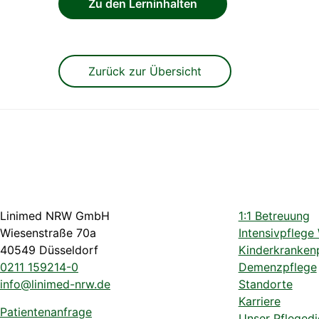
Zu den Lerninhalten
Zurück zur Übersicht
Linimed NRW GmbH
1:1 Betreuung
Wiesenstraße 70a
Intensivpflege
40549 Düsseldorf
Kinderkranken
0211 159214-0
Demenzpflege
info@linimed-nrw.de
Standorte
Karriere
Patientenanfrage
Unser Pflegedi