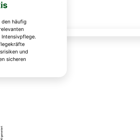
is
 den häufig
relevanten
Intensivpflege.
flegekräfte
srisiken und
en sicheren